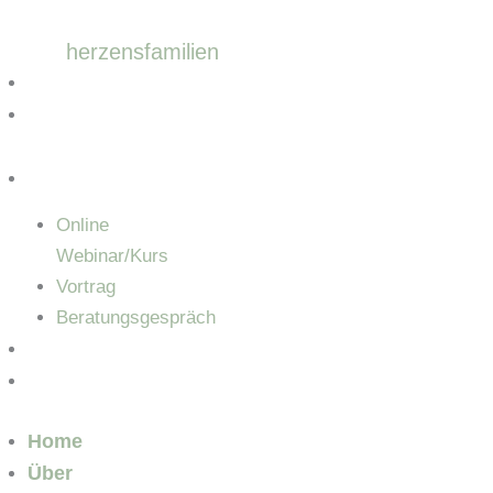
Zum
Inhalt
herzensfamilien
springen
Home
Über
Mich
Angebot
Online
Webinar/Kurs
Vortrag
Beratungsgespräch
Blog
Kontakt
Home
Über